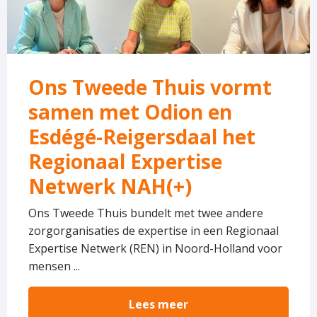
samen
met
Odion
en
Ons Tweede Thuis vormt
Esdégé-
samen met Odion en
Reigersdaal
het
Esdégé-Reigersdaal het
Regionaal
Regionaal Expertise
Expertise
Netwerk NAH(+)
Netwerk
NAH(+)
Ons Tweede Thuis bundelt met twee andere
zorgorganisaties de expertise in een Regionaal
Expertise Netwerk (REN) in Noord-Holland voor
mensen ...
Lees meer