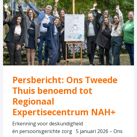
over
Persbericht:
Ons
Tweede
Thuis
benoemd
tot
Regionaal
Expertisecentrum
Persbericht: Ons Tweede
NAH+
Thuis benoemd tot
Regionaal
Expertisecentrum NAH+
Erkenning voor deskundigheid
én persoonsgerichte zorg 5 januari 2026 – Ons