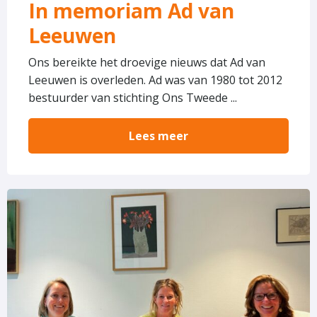
In memoriam Ad van
Leeuwen
Ons bereikte het droevige nieuws dat Ad van
Leeuwen is overleden. Ad was van 1980 tot 2012
bestuurder van stichting Ons Tweede ...
Lees meer
Lees
meer
over
Ons
Tweede
Thuis
vormt