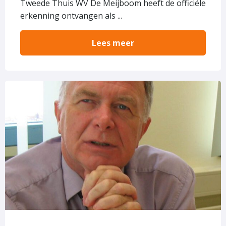
Tweede Thuis WV De Meijboom heeft de officiële
erkenning ontvangen als ...
Lees meer
Lees
meer
over
In
memoriam
Ad
van
Leeuwen