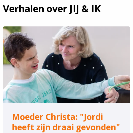
Verhalen over JIJ & IK
Lees
meer
over
Moeder
Christa:
"Jordi
heeft
zijn
draai
gevonden"
Moeder Christa: "Jordi
heeft zijn draai gevonden"