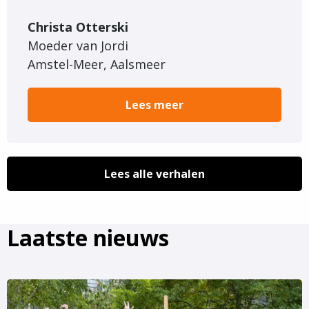
Christa Otterski
Moeder van Jordi
Amstel-Meer, Aalsmeer
Lees meer
Lees alle verhalen
Laatste nieuws
Lees
meer