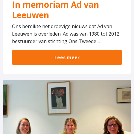
In memoriam Ad van
Leeuwen
Ons bereikte het droevige nieuws dat Ad van
Leeuwen is overleden. Ad was van 1980 tot 2012
bestuurder van stichting Ons Tweede ...
Lees meer
Lees
meer
over
Ons
Tweede
Thuis
vormt