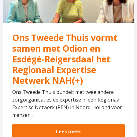
samen
met
Odion
en
Ons Tweede Thuis vormt
Esdégé-
samen met Odion en
Reigersdaal
het
Esdégé-Reigersdaal het
Regionaal
Regionaal Expertise
Expertise
Netwerk NAH(+)
Netwerk
NAH(+)
Ons Tweede Thuis bundelt met twee andere
zorgorganisaties de expertise in een Regionaal
Expertise Netwerk (REN) in Noord-Holland voor
mensen ...
Lees meer