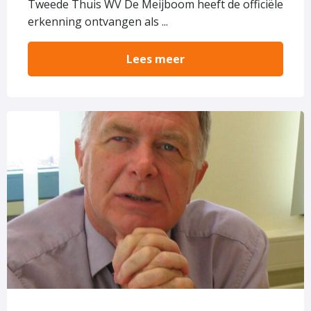
Tweede Thuis WV De Meijboom heeft de officiële
erkenning ontvangen als ...
Lees meer
Lees
meer
over
In
memoriam
Ad
van
Leeuwen