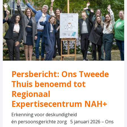
over
Persbericht:
Ons
Tweede
Thuis
benoemd
tot
Regionaal
Expertisecentrum
Persbericht: Ons Tweede
NAH+
Thuis benoemd tot
Regionaal
Expertisecentrum NAH+
Erkenning voor deskundigheid
én persoonsgerichte zorg 5 januari 2026 – Ons