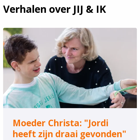
Verhalen over JIJ & IK
Lees
meer
over
Moeder
Christa:
"Jordi
heeft
zijn
draai
gevonden"
Moeder Christa: "Jordi
heeft zijn draai gevonden"