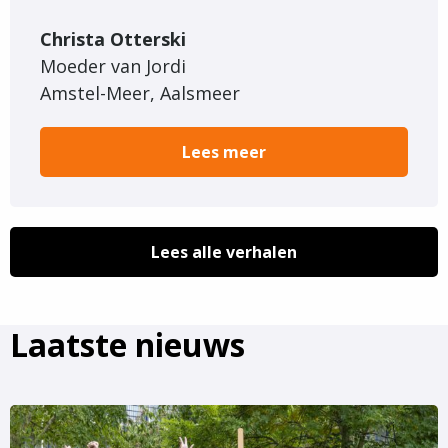
Christa Otterski
Moeder van Jordi
Amstel-Meer, Aalsmeer
Lees meer
Lees alle verhalen
Laatste nieuws
Lees
meer